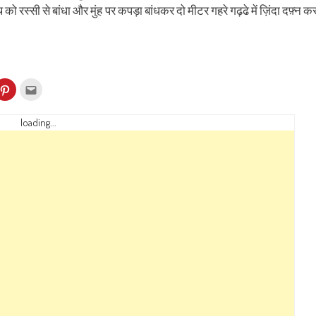
ो रस्सी से बांधा और मुंह पर कपड़ा बांधकर दो मीटर गहरे गढ़ढे में ज़िंदा दफ़्न क
k
Click
Click
to
to
re
share
email
on
this
kedIn
Pinterest
to
loading...
ens
(Opens
a
in
friend
w
new
(Opens
dow)
window)
in
new
window)