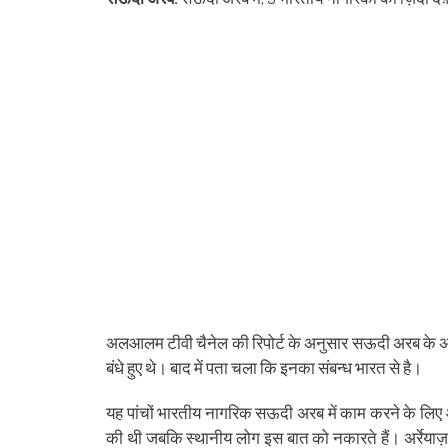
(Opens
(Opens
(Opens
(Opens
(Opens
(Opens
new
(Opens
(Op
in
in
in
in
in
in
window)
in
in
new
new
new
new
new
new
new
ne
window)
window)
window)
window)
window)
window)
window)
win
अलआलम टीवी चैनेल की रिपोर्ट के अनुसार सऊदी अरब के अधिक
बंधे हुए थे। बाद में पता चला कि इनका संबन्ध भारत से है।
यह पांचों भारतीय नागरिक सऊदी अरब में काम करने के लिए आ
की थी जबकि स्थानीय लोग इस बात को नकारते हैं। अर्रेयाज़