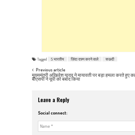
Tagged
5 भारतीय
ज़िंदा दफ़्न करने वाले
सऊदी
Post navigation
Previous article
मुख्यमंत्री अखिलेश यादव ने मायावती पर बड़ा हमला करते हुए क
बीएसपी ने यूपी को बर्बाद किया
Leave a Reply
Social connect: