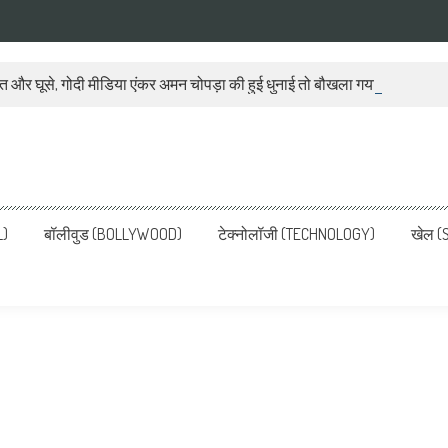
ात और घूसे, गोदी मीडिया एंकर अमन चोपड़ा की हुई धुनाई तो बौखला गया बीजेपी प्रवक
ws, Latest News in Hindi, Breaking
ve, पढ़ें देश और दुनिया की ताजा ख़बरें
L)
बॉलीवुड (BOLLYWOOD)
टेक्नोलॉजी (TECHNOLOGY)
खेल (