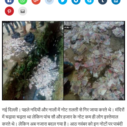
to
to
to
to
to
to
on
to
to
share
share
share
share
share
share
Skype
share
shar
on
on
on
on
on
on
(Opens
on
on
Click
Click
Facebook
WhatsApp
Google+
Reddit
Twitter
Telegram
in
Tumblr
Linke
to
to
(Opens
(Opens
(Opens
(Opens
(Opens
(Opens
new
(Opens
(Ope
share
email
in
in
in
in
in
in
window)
in
in
on
this
new
new
new
new
new
new
new
new
Pinterest
to
window)
window)
window)
window)
window)
window)
window)
wind
(Opens
a
in
friend
new
(Opens
window)
in
new
window)
नई दिल्ली। पहले नदियों और नालों में नोट ग़लती से गिर जाया करते थे। मंदिरों
में चढ़ावा चढ़ता था लेकिन पांच सौ और हजार के नोट कम ही लोग इस्तेमाल
करते थे। लेकिन अब नजारा बदल गया है। आठ नवंबर को इन नोटों पर पाबंदी