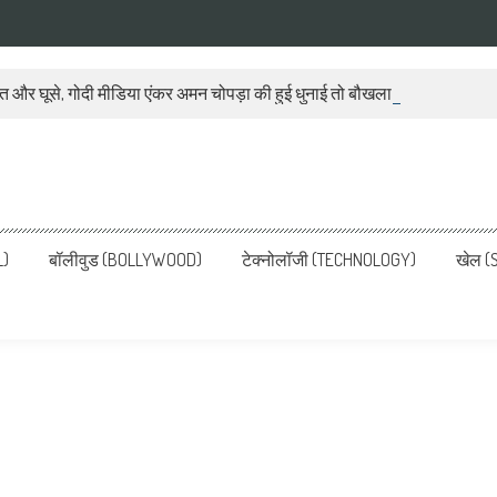
ात और घूसे, गोदी मीडिया एंकर अमन चोपड़ा की हुई धुनाई तो बौखला गया बीजेपी प्रवक
ws, Latest News in Hindi, Breaking
ve, पढ़ें देश और दुनिया की ताजा ख़बरें
L)
बॉलीवुड (BOLLYWOOD)
टेक्नोलॉजी (TECHNOLOGY)
खेल (