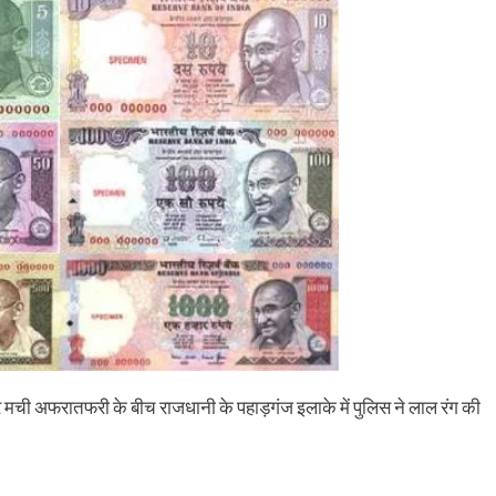
ens
(Opens
a
in
friend
w
new
(Opens
dow)
window)
in
new
window)
र मची अफरातफरी के बीच राजधानी के पहाड़गंज इलाके में पुलिस ने लाल रंग की