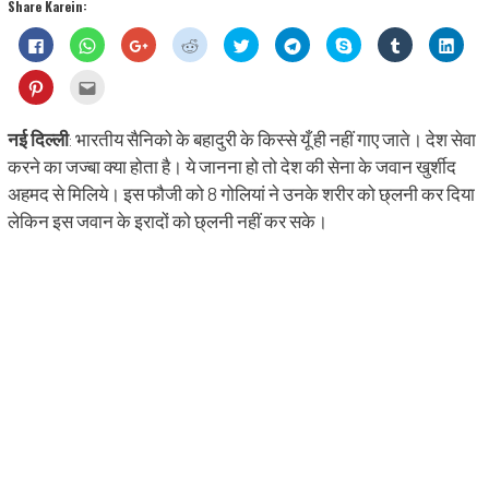
Share Karein:
Click
Click
Click
Click
Click
Click
Share
Click
Click
to
to
to
to
to
to
on
to
to
share
share
share
share
share
share
Skype
share
shar
on
on
on
on
on
on
(Opens
on
on
Click
Click
Facebook
WhatsApp
Google+
Reddit
Twitter
Telegram
in
Tumblr
Linke
to
to
(Opens
(Opens
(Opens
(Opens
(Opens
(Opens
new
(Opens
(Ope
share
email
in
in
in
in
in
in
window)
in
in
on
this
new
new
new
new
new
new
new
new
Pinterest
to
नई दिल्ली
: भारतीय सैनिको के बहादुरी के किस्से यूँ ही नहीं गाए जाते। देश सेवा
window)
window)
window)
window)
window)
window)
window)
wind
(Opens
a
in
friend
करने का जज्बा क्या होता है। ये जानना हो तो देश की सेना के जवान खुर्शीद
new
(Opens
window)
in
अहमद से मिलिये। इस फौजी को 8 गोलियां ने उनके शरीर को छ्लनी कर दिया
new
window)
लेकिन इस जवान के इरादों को छ्लनी नहीं कर सके।