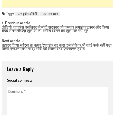
Tagged
असदुद्दीन ओवैसी
सलमान ख़ान
Post navigation
Previous article
वीडियो: कांग्रेस पैनलिस्ट ने मोदी सरकार को जमकर लगाई फटकार और किया
बेहद सनसनीखेज़ खुलासा तो अमीश देवगन का खुला रह गया मुह
Next article
बहादुर दिव्या स्पंदना के ऊपर देशद्रोह का केस दर्ज होने पर भी कोई फर्क नहीं पड़ा,
किया प्रधानमंत्री नरेंद्र मोदी को लेकर बेहद ज़बरदस्त ट्वीट
Leave a Reply
Social connect: