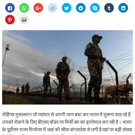
Click
Click
Click
Click
Click
Click
Share
Click
Click
to
to
to
to
to
to
on
to
to
share
share
share
share
share
share
Skype
share
shar
on
on
on
on
on
on
(Opens
on
on
Click
Click
Facebook
WhatsApp
Google+
Reddit
Twitter
Telegram
in
Tumblr
Linke
to
to
(Opens
(Opens
(Opens
(Opens
(Opens
(Opens
new
(Opens
(Ope
share
email
in
in
in
in
in
in
window)
in
in
on
this
new
new
new
new
new
new
new
new
Pinterest
to
window)
window)
window)
window)
window)
window)
window)
wind
(Opens
a
in
friend
new
(Opens
window)
in
new
window)
रोहिंग्या मुसलमान जो म्यांमार से अपनी जान बचा कर भारत में घुसना चाह रहे हैं
उनको रोकने के लिए बीएसए बॉडर पर मिर्ची बम का इस्तेमाल कर रही है। भारत
के पूर्वोत्तर राज्य मिजोरम में जहां की सीमा बांग्लादेश से लगी है वहां पर बड़ी संख्या