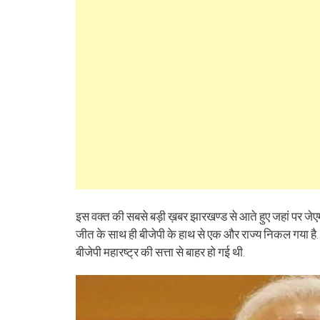
(Opens
(Opens
(Opens
(Opens
(Opens
(Opens
new
(Opens
(Op
in
in
in
in
in
in
window)
in
in
new
new
new
new
new
new
new
ne
window)
window)
window)
window)
window)
window)
window)
win
इस वक्त की सबसे बड़ी ख़बर झारखण्ड से आते हुए जहां पर जे
जीत के साथ ही बीजेपी के हाथ से एक और राज्य निकल गया है. 
बीजेपी महारष्ट्र की सत्ता से बाहर हो गई थी.