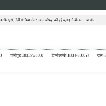
ात और घूसे, गोदी मीडिया एंकर अमन चोपड़ा की हुई धुनाई तो बौखला गया बीजेपी प्रवक
ws, Latest News in Hindi, Breaking
ve, पढ़ें देश और दुनिया की ताजा ख़बरें
L)
बॉलीवुड (BOLLYWOOD)
टेक्नोलॉजी (TECHNOLOGY)
खेल (