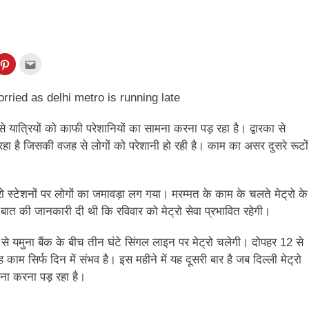
ck
Click
Click
to
to
re
share
email
on
this
kedIn
Pinterest
to
ens
(Opens
a
in
friend
w
new
(Opens
 यात्रियों को काफी परेशानियों का सामना करना पड़ रहा है। द्वारका से
dow)
window)
in
new
हा है जिसकी वजह से लोगों को परेशानी हो रही है। काम का असर दुसरे रूटों
window)
ो स्टेशनों पर लोगों का जमावड़ा लग गया। मरम्मत के काम के चलते मेट्रो के
बात की जानकारी दी थी कि रविवार को मेट्रो सेवा प्रभावित रहेगी।
से यमुना बैंक के बीच तीन घंटे सिंगल लाइन पर मेट्रो चलेगी। दोपहर 12 से
म सिर्फ दिन में संभव है। इस महीने में यह दूसरी बार है जब दिल्ली मेट्रो
मना करना पड़ रहा है।