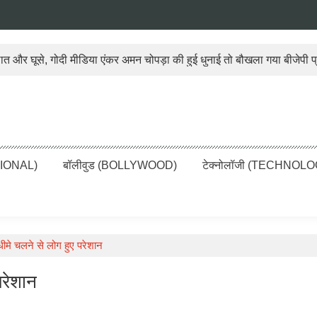
लात और घूसे, गोदी मीडिया एंकर अमन चोपड़ा की हुई धुनाई तो बौखला गया बीजेपी प
i News, Latest News in Hind
adlines live, पढ़ें देश और दुनिया की ताजा ख़बरें
TIONAL)
बॉलीवुड (BOLLYWOOD)
टेक्नोलॉजी (TECHNOL
 धीमे चलने से लोग हुए परेशान
परेशान