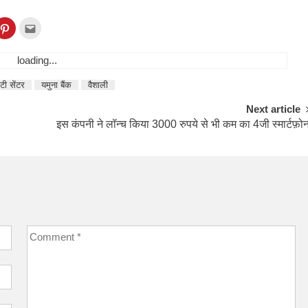
ck
Click
Click
to
to
re
share
email
on
this
loading...
kedIn
Pinterest
to
ens
(Opens
a
in
friend
w
new
(Opens
टी सेंटर
यमुना बैंक
वैशाली
dow)
window)
in
new
Next article
window)
इस कंपनी ने लॉन्च किया 3000 रुपये से भी कम का 4जी स्मार्टफ़ो