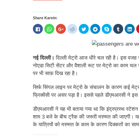
Share Karein:
Click
Click
Click
Click
Click
Click
Share
Click
Cli
to
to
to
to
to
to
on
to
to
share
share
share
share
share
share
Skype
share
sha
on
on
on
on
on
on
(Opens
on
on
Facebook
WhatsApp
Google+
Reddit
Twitter
Telegram
in
Tumblr
Lin
(Opens
(Opens
(Opens
(Opens
(Opens
(Opens
new
(Opens
(Op
in
in
in
in
in
in
window)
in
in
new
new
new
new
new
new
new
ne
नई दिल्ली।
दिल्ली मेट्रो आज धीरे चल रही है। इस वजह से
window)
window)
window)
window)
window)
window)
window)
win
नोएडा सिटी सेंटर और वैशाली रूट पर मेट्रो का काम चल र
पर भी साफ़ दिख रहा है।
सिर्फ सिंगल लाइन पर मेट्रो के संचालन के कारण कई मेट्र
फ्रिक्वेंसी पर असर पड़ा है। इससे पहले डीएमआरसी ने इस 
डीएमआरसी ने यह भी बताया गया था कि इंद्रप्रस्थ स्टेशन 
शाम 3 बजे के बीच ट्रैक की जरूरी मरम्मत की जाएगी। यह का
के यात्रियों को मरम्मत के काम के कारण दिक्कतों का सा