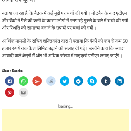
बताया जा रहा है कि बैठक में कई मुद्दों पर चर्चा की गयी। नोटबैन के बाद एटीएम
और बैंको में पैसे की कमी के कारण लोगों में पनप रहे गुस्से के बारे में चर्चा की गयी
और स्थिति को सामान्या बनाने के उपायों पर चर्चा की गयी।
आर्थिक मामलों के सचिव शक्तिकांत दास ने बताया कि बैंकों को कम से कम 50
हजार रुपये तक कैश लिमिट बढ़ाने की सलाह दी गई। उन्होंने कहा कि ज्यादा
आबादी वाले क्षेत्रों में और भी अधिक संख्या में माइक्रो एटीएम लगाए जाएंगे।
Share Karein:
Click
Click
Click
Click
Click
Click
Share
Click
Click
to
to
to
to
to
to
on
to
to
share
share
share
share
share
share
Skype
share
shar
on
on
on
on
on
on
(Opens
on
on
Click
Click
Facebook
WhatsApp
Google+
Reddit
Twitter
Telegram
in
Tumblr
Linke
to
to
(Opens
(Opens
(Opens
(Opens
(Opens
(Opens
new
(Opens
(Ope
share
email
in
in
in
in
in
in
window)
in
in
on
this
new
new
new
new
new
new
new
new
Pinterest
to
loading...
window)
window)
window)
window)
window)
window)
window)
wind
(Opens
a
in
friend
new
(Opens
window)
in
new
window)