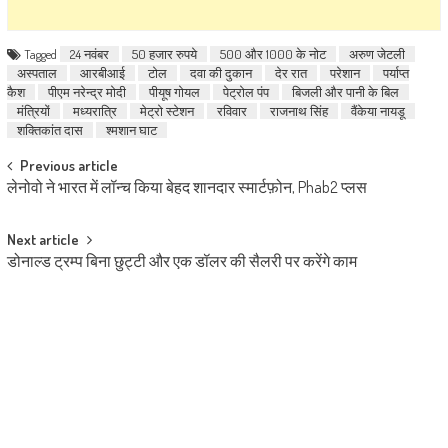
Tagged
24 नवंबर
50 हजार रुपये
500 और 1000 के नोट
अरुण जेटली
अस्पताल
आरबीआई
टोल
दवा की दुकान
देर रात
परेशान
पर्याप्त
कैश
पीएम नरेन्द्र मोदी
पीयूष गोयल
पेट्रोल पंप
बिजली और पानी के बिल
मंत्रियों
मध्यरात्रि
मेट्रो स्टेशन
रविवार
राजनाथ सिंह
वैंकेया नायडू
शक्तिकांत दास
श्मशान घाट
Post navigation
Previous article
लेनोवो ने भारत में लॉन्च किया बेहद शानदार स्मार्टफ़ोन, Phab2 प्लस
Next article
डोनाल्ड ट्रम्प बिना छुट्टी और एक डॉलर की सैलरी पर करेंगे काम