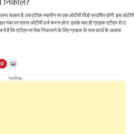
 निकालें?
ालना चाहता है, तब एटीएम स्क्रीन पर एक ओटीपी विंडो प्रदर्शित होगी. इस ओटीप
ाइल नंबर पर प्राप्त ओटीपी दर्ज करना होगा. इसके बाद ही ग्राहक एटीएम से 10
े है कि एटीएम पर पैसा निकालने के लिए ग्राहक के पास कार्ड के अलावा
k
Click
Click
to
to
re
share
email
on
this
kedIn
Pinterest
to
loading...
ens
(Opens
a
in
friend
w
new
(Opens
dow)
window)
in
new
window)