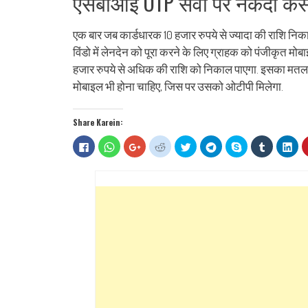
एसबीआई OTP सेवा पर नकदी कैसे
एक बार जब कार्डधारक 10 हजार रुपये से ज्यादा की राशि निक
विंडो में लेनदेन को पूरा करने के लिए ग्राहक को पंजीकृत मोब
हजार रुपये से अधिक की राशि को निकाल पाएगा. इसका मतलब य
मोबाइल भी होना चाहिए, जिस पर उसको ओटीपी मिलेगा.
Share Karein:
Click
Click
Click
Click
Click
Click
Share
Click
Clic
to
to
to
to
to
to
on
to
to
share
share
share
share
share
share
Skype
share
sha
on
on
on
on
on
on
(Opens
on
on
Facebook
WhatsApp
Google+
Reddit
Twitter
Telegram
in
Tumblr
Lin
(Opens
(Opens
(Opens
(Opens
(Opens
(Opens
new
(Opens
(Op
in
in
in
in
in
in
window)
in
in
new
new
new
new
new
new
new
ne
window)
window)
window)
window)
window)
window)
window)
win