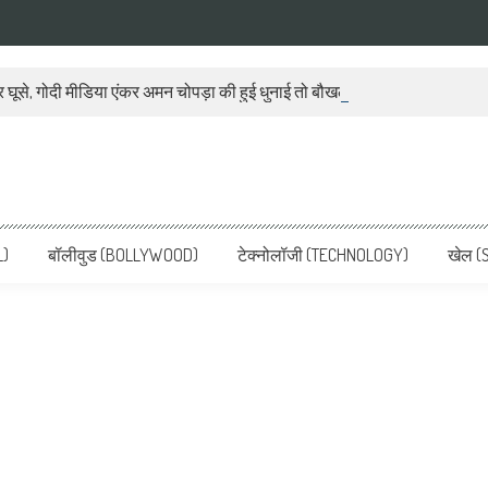
 घूसे, गोदी मीडिया एंकर अमन चोपड़ा की हुई धुनाई तो बौखला गया बीजेपी प्रवक्ता
ws, Latest News in Hindi, Breaking
ve, पढ़ें देश और दुनिया की ताजा ख़बरें
L)
बॉलीवुड (BOLLYWOOD)
टेक्नोलॉजी (TECHNOLOGY)
खेल (