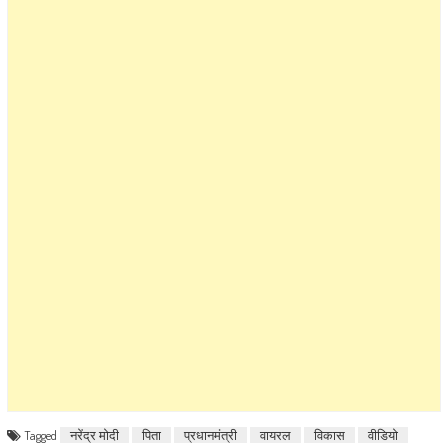
Tagged
नरेंद्र मोदी
पिता
प्रधानमंत्री
वायरल
विकास
वीडियो