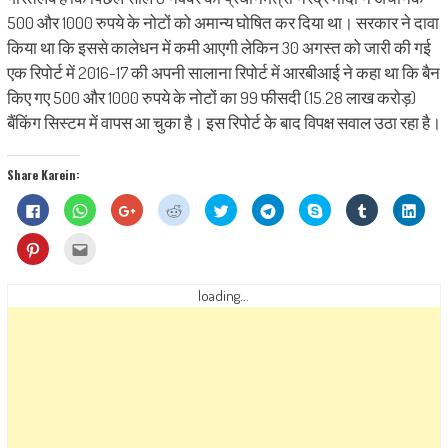
500 और 1000 रुपये के नोटों को अमान्य घोषित कर दिया था। सरकार ने दावा
किया था कि इससे कालेधन में कमी आएगी लेकिन 30 अगस्त को जारी की गई
एक रिपोर्ट में 2016-17 की अपनी सालाना रिपोर्ट में आरबीआई ने कहा था कि बैन
किए गए 500 और 1000 रुपये के नोटों का 99 फीसदी (15.28 लाख करोड़)
बैंकिंग सिस्टम में वापस आ चुका है। इस रिपोर्ट के बाद विपक्ष सवाल उठा रहा है।
Share Karein:
Click
Click
Click
Click
Click
Click
Share
Click
Click
to
to
to
to
to
to
on
to
to
share
share
share
share
share
share
Skype
share
shar
on
on
on
on
on
on
(Opens
on
on
Click
Click
Facebook
WhatsApp
Google+
Reddit
Twitter
Telegram
in
Tumblr
Linke
to
to
(Opens
(Opens
(Opens
(Opens
(Opens
(Opens
new
(Opens
(Ope
share
email
in
in
in
in
in
in
window)
in
in
on
this
new
new
new
new
new
new
new
new
Pinterest
to
loading...
window)
window)
window)
window)
window)
window)
window)
wind
(Opens
a
in
friend
new
(Opens
window)
in
new
window)