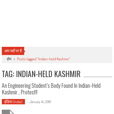
आप यहाँ पर हैं
होम
>
Posts tagged "Indian-held Kashmir"
TAG: INDIAN-HELD KASHMIR
An Engineering Student’s Body Found In Indian-Held
Kashmir , Protest!!
इंडिया (India)
-
January 14, 2016