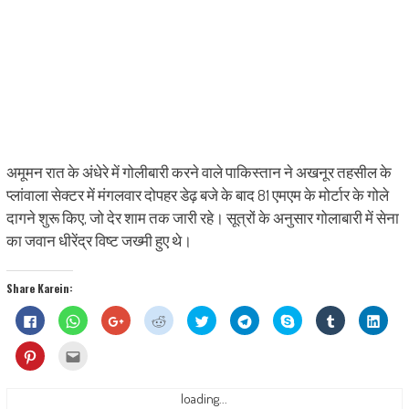
अमूमन रात के अंधेरे में गोलीबारी करने वाले पाकिस्तान ने अखनूर तहसील के
प्लांवाला सेक्टर में मंगलवार दोपहर डेढ़ बजे के बाद 81 एमएम के मोर्टार के गोले
दागने शुरू किए, जो देर शाम तक जारी रहे। सूत्रों के अनुसार गोलाबारी में सेना
का जवान धीरेंद्र विष्ट जख्मी हुए थे।
Share Karein:
Click
Click
Click
Click
Click
Click
Share
Click
Click
to
to
to
to
to
to
on
to
to
share
share
share
share
share
share
Skype
share
shar
on
on
on
on
on
on
(Opens
on
on
Click
Click
Facebook
WhatsApp
Google+
Reddit
Twitter
Telegram
in
Tumblr
Linke
to
to
(Opens
(Opens
(Opens
(Opens
(Opens
(Opens
new
(Opens
(Ope
share
email
in
in
in
in
in
in
window)
in
in
on
this
new
new
new
new
new
new
new
new
Pinterest
to
loading...
window)
window)
window)
window)
window)
window)
window)
wind
(Opens
a