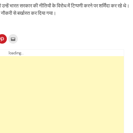
हें भारत सरकार की नीतियों के विरोध में टिप्पणी करने पर शर्मिंदा कर रहे थे।
 नौकरी से बर्खास्त कर दिया गया।
k
Click
Click
to
to
re
share
email
on
this
kedIn
Pinterest
to
loading...
ens
(Opens
a
in
friend
w
new
(Opens
dow)
window)
in
new
window)