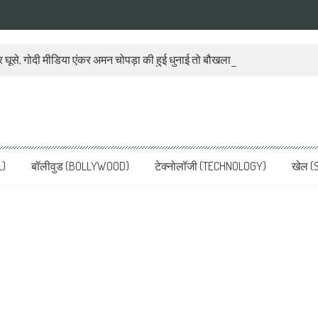
 घूसे, गोदी मीडिया एंकर अमन चोपड़ा की हुई धुनाई तो बौखला गया बीजेपी प्रवक्ता
ws, Latest News in Hindi, Breaking
ve, पढ़ें देश और दुनिया की ताजा ख़बरें
L)
बॉलीवुड (BOLLYWOOD)
टेक्नोलॉजी (TECHNOLOGY)
खेल (