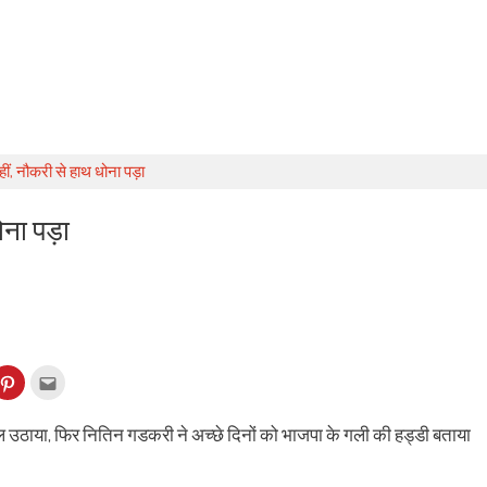
हीं, नौकरी से हाथ धोना पड़ा
धोना पड़ा
k
Click
Click
to
to
re
share
email
on
this
kedIn
Pinterest
to
ाल उठाया, फिर नितिन गडकरी ने अच्छे दिनों को भाजपा के गली की हड्डी बताया
ens
(Opens
a
in
friend
w
new
(Opens
dow)
window)
in