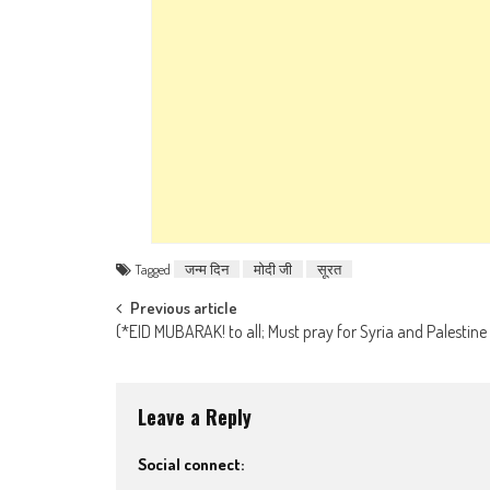
Tagged
जन्म दिन
मोदी जी
सूरत
Post navigation
Previous article
(*EID MUBARAK! to all; Must pray for Syria and Palestine
Leave a Reply
Social connect: