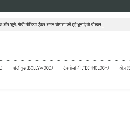
ात और घूसे, गोदी मीडिया एंकर अमन चोपड़ा की हुई धुनाई तो बौखला गया बीजेपी प्रवक
ws, Latest News in Hindi, Breaking
ve, पढ़ें देश और दुनिया की ताजा ख़बरें
L)
बॉलीवुड (BOLLYWOOD)
टेक्नोलॉजी (TECHNOLOGY)
खेल (