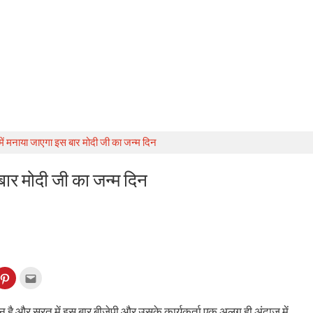
ं मनाया जाएगा इस बार मोदी जी का जन्म दिन
बार मोदी जी का जन्म दिन
k
Click
Click
to
to
re
share
email
on
this
kedIn
Pinterest
to
दिन है और सूरत में इस बार बीजेपी और उसके कार्यकर्ता एक अलग ही अंदाज में