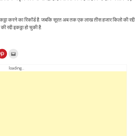
 इकठ्ठा करने का रिकॉर्ड है. जबकि सूरत अब तक एक लाख तीस हजार किलो की रद्दी
 रद्दी इकठ्ठा हो चुकी है.
k
Click
Click
to
to
re
share
email
on
this
kedIn
Pinterest
to
loading...
ens
(Opens
a
in
friend
w
new
(Opens
dow)
window)
in
new
window)