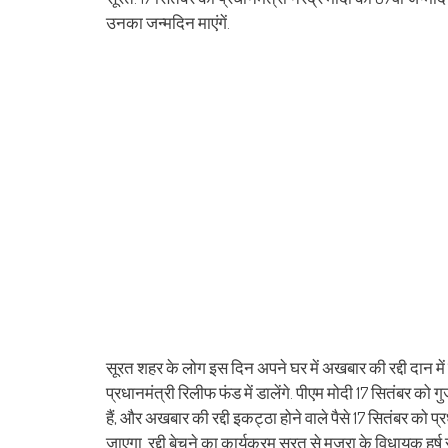
(Opens
(Opens
(Opens
(Opens
(Opens
(Opens
new
(Opens
(Op
in
in
in
in
in
in
window)
in
in
उनका जन्मदिन माएंगें.
new
new
new
new
new
new
new
ne
window)
window)
window)
window)
window)
window)
window)
win
सूरत शहर के लोग इस दिन अपने घर में अखबार की रद्दी दान में
प्रधानमंत्री रिलीफ फंड में डालेंगे. पीएम मोदी 17 सितंबर को 
हैं, और अखबार की रद्दी इकट्ठा होने वाले पैसे 17 सितंबर को प
जाएगा. रद्दी बेचने का कार्यक्रम सूरत से मजुरा के विधायक हर्ष स