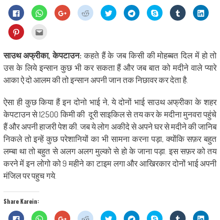
Click
Click
Click
Click
Click
Click
Share
Click
Click
to
to
to
to
to
to
on
to
to
share
share
share
share
share
share
Skype
share
shar
on
on
on
on
on
on
(Opens
on
on
Click
Click
Facebook
WhatsApp
Google+
Reddit
Twitter
Telegram
in
Tumblr
Linke
to
to
(Opens
(Opens
(Opens
(Opens
(Opens
(Opens
new
(Opens
(Ope
share
email
in
in
in
in
in
in
window)
in
in
on
this
new
new
new
new
new
new
new
new
Pinterest
to
साउथ अफ्रीका, केपटाउन:
कहते हैं के जब किसी की मोहब्बत दिल में हो तो
window)
window)
window)
window)
window)
window)
window)
wind
(Opens
a
in
friend
उस के लिये इन्सान कुछ भी कर सकता हैं और जब बात को मदीने वाले प्यारे
new
(Opens
window)
in
आका ऐ दो आलम की तो इन्सान अपनी जान तक निछावर कर देता है.
new
window)
ऐसा ही कुछ किया हैं इन दोनो भाई ने, ये दोनों भाई साउथ अफ्रीका के शहर
केपटाउन से 12500 किमी की दूरी साइकिल से तय कर के मदीना मुनवरा पहुंचे
हैं और अपनी हाजरी पेश की. जब ये लोग अकीदे से अपने घर से मदीने की जानिब
निकले तो इन्हें कुछ परेशानियों का भी सामना करना पड़ा, क्योंकि सफ़र बहुत
लम्बा था तो बहुत से अलग अलग मुल्को से हो के जाना पड़ा. इस सफ़र को तय
करने में इन लोगो को 9 महीने का टाइम लगा और आखिरकार दोनों भाई अपनी
मंजिल पर पहुच गये.
Share Karein:
Click
Click
Click
Click
Click
Click
Share
Click
Click