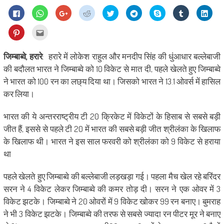
Click
Click
Click
Click
Click
Click
Share
Click
Click
to
to
to
to
to
to
on
to
to
share
share
share
share
share
share
Skype
share
shar
on
on
on
on
on
on
(Opens
on
on
Click
Click
Facebook
WhatsApp
Google+
Reddit
Twitter
Telegram
in
Tumblr
Linke
to
to
(Opens
(Opens
(Opens
(Opens
(Opens
(Opens
new
(Opens
(Ope
share
email
in
in
in
in
in
in
window)
in
in
on
this
new
new
new
new
new
new
new
new
Pinterest
to
जिम्बाब्वे, हरारे
:
हरारे में लोकेश राहुल और मनदीप सिंह की धुंआधार बल्लेबाजी
window)
window)
window)
window)
window)
window)
window)
wind
(Opens
a
in
friend
की बदौलत भारत ने जिम्बाब्वे को 10 विकेट से मात दी, पहले खेलते हुए जिम्बाब्वे
new
(Opens
window)
in
ने भारत को 100 रन का लछ्य दिया था। जिसको भारत ने 13.1 ओवर्स में हासिल
new
window)
कर लिया।
भारत की ये अन्तरराष्ट्रीय टी 20 क्रिकेट में विकेटों के हिसाब से सबसे बड़ी
जीत हैं, इससे से पहले टी 20 में भारत की सबसे बड़ी जीत श्रीलंका के खिलाफ
के खिलाफ थी। भारत ने इस साल फरवरी को श्रीलंका को 9 विकेट से हराया
था
पहले खेलते हुए जिम्बाब्वे की बल्लेबाजी लड़खड़ा गई। पहला मैच खेल रहे बरिंदर
सरन ने 4 विकेट लेकर जिम्बाब्वे की कमर तोड़ दी। सरन ने एक ओवर में 3
विकेट झटके। जिम्बाब्वे ने 20 ओवरों में 9 विकेट खोकर 99 रन बनाए। बुमराह
ने भी 3 विकेट झटके। जिम्बाब्वे की तरफ से सबसे ज्यादा रन पीटर मूर ने बनाए