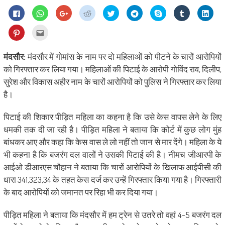
Click
Click
Click
Click
Click
Click
Share
Click
Click
to
to
to
to
to
to
on
to
to
share
share
share
share
share
share
Skype
share
shar
on
on
on
on
on
on
(Opens
on
on
Click
Click
Facebook
WhatsApp
Google+
Reddit
Twitter
Telegram
in
Tumblr
Linke
to
to
(Opens
(Opens
(Opens
(Opens
(Opens
(Opens
new
(Opens
(Ope
share
email
in
in
in
in
in
in
window)
in
in
on
this
new
new
new
new
new
new
new
new
Pinterest
to
मंदसौर:
मंदसौर में गोमांस के नाम पर दो महिलाओं को पीटने के चारों आरोपियों
window)
window)
window)
window)
window)
window)
window)
wind
(Opens
a
in
friend
को गिरफ्तार कर लिया गया। महिलाओं की पिटाई के आरोपी गोविंद राव, दिलीप,
new
(Opens
window)
in
सुरेश और विकास अहीर नाम के चारों आरोपियों को पुलिस ने गिरफ्तार कर लिया
new
window)
है।
पिटाई की शिकार पीड़ित महिला का कहना है कि उसे केस वापस लेने के लिए
धमकी तक दी जा रही है। पीड़ित महिला ने बताया कि कोर्ट में कुछ लोग मुंह
बांधकर आए और कहा कि केस वास ले लो नहीं तो जान से मार देंगे। महिला के ये
भी कहना है कि बजरंग दल वालों ने उसकी पिटाई की है। नीमच जीआरपी के
आईओ डीआरएस चौहान ने बताया कि चारों आरोपियों के खिलाफ आईपीसी की
धारा 341,323,34 के तहत केस दर्ज कर उन्हें गिरफ्तार किया गया है। गिरफ्तारी
के बाद आरोपियों को जमानत पर रिहा भी कर दिया गया।
पीड़ित महिला ने बताया कि मंदसौर में हम ट्रेन से उतरे तो वहां 4-5 बजरंग दल