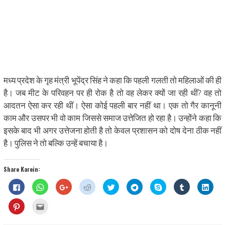
मध्य प्रदेश के गृह मंत्री भूपेंद्र सिंह ने कहा कि पहली गलती तो महिलाओं की ही
है। जब मीट के परिवहन पर ही रोक है तो वह लेकर क्यों जा रही थीं? वह तो
आदतन ऐसा कर रही थीं। ऐसा कोई पहली बार नहीं था। एक तो गैर कानूनी
काम और उसपर भी वो काम जिससे समाज उत्तेजित हो रहा है। उन्होंने कहा कि
इसके बाद भी अगर उत्तेजना होती है तो केवल प्रशासन को दोष देना ठीक नहीं
है। पुलिस ने तो बल्कि उन्हें बचाया है।
Share Karein:
Click
Click
Click
Click
Click
Click
Share
Click
Click
to
to
to
to
to
to
on
to
to
share
share
share
share
share
share
Skype
share
shar
on
on
on
on
on
on
(Opens
on
on
Click
Click
Facebook
WhatsApp
Google+
Reddit
Twitter
Telegram
in
Tumblr
Linke
to
to
(Opens
(Opens
(Opens
(Opens
(Opens
(Opens
new
(Opens
(Ope
share
email
in
in
in
in
in
in
window)
in
in
on
this