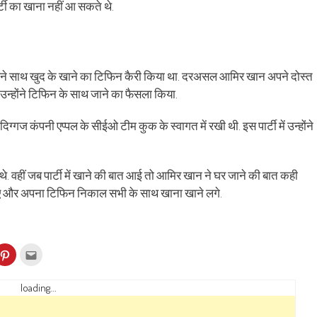
र्टी का खाना नहीं आ सकते थे.
िए अपने साथ खुद के खाने का टिफिन कैरी किया था. दरअसल आमिर खान अपने दोस्त
 उन्होंने टिफिन के साथ जाने का फैसला किया.
ग्गज कंपनी एप्पल के सीईओ टीम कुक के स्वागत में रखी थी. इस पार्टी में उन्होंने
 थे. वहीं जब पार्टी में खाने की बात आई तो आमिर खान ने घर जाने की बात कही
 गए और अपना टिफिन निकाल सभी के साथ खाना खाने लगे.
k
Click
Click
to
to
re
share
email
on
this
kedIn
Pinterest
to
loading...
ens
(Opens
a
in
friend
w
new
(Opens