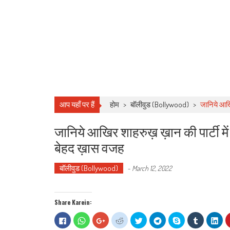
आप यहाँ पर हैं
होम
>
बॉलीवुड (Bollywood)
>
जानिये आखिर
जानिये आखिर शाहरुख़ ख़ान की पार्टी में 
बेहद ख़ास वजह
बॉलीवुड (Bollywood)
-
March 12, 2022
Share Karein:
Click
Click
Click
Click
Click
Click
Share
Click
Clic
to
to
to
to
to
to
on
to
to