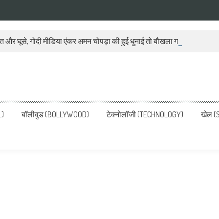
ात और घूसे, गोदी मीडिया एंकर अमन चोपड़ा की हुई धुनाई तो बौखला गया बीजेपी प्रवक
ws, Latest News in Hindi, Breaking
ve, पढ़ें देश और दुनिया की ताजा ख़बरें
L)
बॉलीवुड (BOLLYWOOD)
टेक्नोलॉजी (TECHNOLOGY)
खेल (