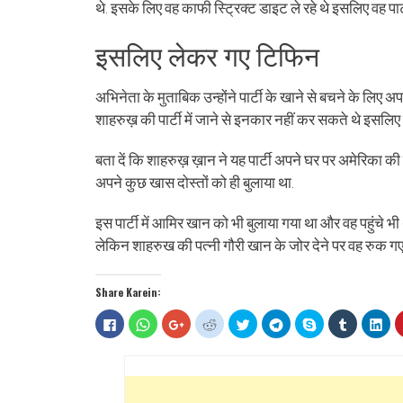
थे. इसके लिए वह काफी स्ट्रिक्ट डाइट ले रहे थे इसलिए वह पा
इसलिए लेकर गए टिफिन
अभिनेता के मुताबिक उन्होंने पार्टी के खाने से बचने के ल
शाहरुख़ की पार्टी में जाने से इनकार नहीं कर सकते थे इसलिए
बता दें कि शाहरुख़ ख़ान ने यह पार्टी अपने घर पर अमेरिका की दि
अपने कुछ खास दोस्तों को ही बुलाया था.
इस पार्टी में आमिर खान को भी बुलाया गया था और वह पहुंचे भी
लेकिन शाहरुख की पत्नी गौरी खान के जोर देने पर वह रुक
Share Karein:
Click
Click
Click
Click
Click
Click
Share
Click
Clic
to
to
to
to
to
to
on
to
to
share
share
share
share
share
share
Skype
share
sha
on
on
on
on
on
on
(Opens
on
on
Facebook
WhatsApp
Google+
Reddit
Twitter
Telegram
in
Tumblr
Lin
(Opens
(Opens
(Opens
(Opens
(Opens
(Opens
new
(Opens
(Op
in
in
in
in
in
in
window)
in
in
new
new
new
new
new
new
new
ne