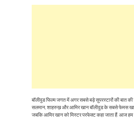
share
share
share
share
share
share
Skype
share
sha
on
on
on
on
on
on
(Opens
on
on
Facebook
WhatsApp
Google+
Reddit
Twitter
Telegram
in
Tumblr
Lin
(Opens
(Opens
(Opens
(Opens
(Opens
(Opens
new
(Opens
(Op
in
in
in
in
in
in
window)
in
in
new
new
new
new
new
new
new
ne
window)
window)
window)
window)
window)
window)
window)
win
बॉलीवुड फिल्म जगत में अगर सबसे बड़े सुपरस्टारों की बात की 
सलमान, शाहरुख़ और आमिर खान बॉलीवुड के सबसे फेमस खान ति
जबकि आमिर खान को मिस्टर परफेक्ट कहा जाता हैं. आज हम कि