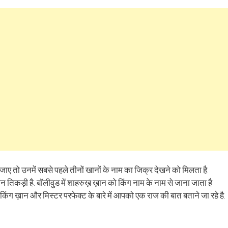
re
share
email
on
this
kedIn
Pinterest
to
ens
(Opens
a
in
friend
w
new
(Opens
dow)
window)
in
new
window)
जाए तो उनमें सबसे पहले तीनों खानों के नाम का जिक्र देखने को मिलता है.
कड़ी है. बॉलीवुड में शाहरुख़ ख़ान को किंग नाम के नाम से जाना जाता है
ंग ख़ान और मिस्टर परफेक्ट के बारे में आपको एक राज की बात बताने जा रहे है.