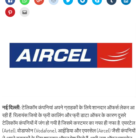
to
to
to
to
to
to
on
to
to
share
share
share
share
share
share
Skype
share
shar
on
on
on
on
on
on
(Opens
on
on
Click
Click
Facebook
WhatsApp
Google+
Reddit
Twitter
Telegram
in
Tumblr
Linke
to
to
(Opens
(Opens
(Opens
(Opens
(Opens
(Opens
new
(Opens
(Ope
share
email
in
in
in
in
in
in
window)
in
in
on
this
new
new
new
new
new
new
new
new
Pinterest
to
window)
window)
window)
window)
window)
window)
window)
wind
(Opens
a
in
friend
new
(Opens
window)
in
new
window)
नई दिल्ली:
टेलिकॉम कंपनियां अपने ग्राहकों के लिये शानदार ऑफर्स लेकर आ
रही हैं. रिलायंस जियो के फ्री कालिंग और फ्री डाटा ऑफर के कारण दुसरे
टेलिकॉम कंपनियों में जंग हो गयी है जिसमे कस्टमर का नफा ही नफा है. एयरटेल
(Airtel), वोडाफोन (Vodafone), आईडिया और एयरसेल (Aircel) जैसी कंपनियों