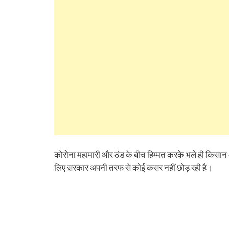
(Opens
(Opens
(Opens
(Opens
(Opens
(Opens
new
(Opens
(Op
in
in
in
in
in
in
window)
in
in
new
new
new
new
new
new
new
ne
window)
window)
window)
window)
window)
window)
window)
win
कोरोना महामारी और ठंड के बीच हिम्मत करके भले ही किसान 
लिए सरकार अपनी तरफ से कोई कसर नहीं छोड़ रही है।