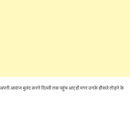
ens
(Opens
a
in
friend
w
new
(Opens
dow)
window)
in
new
window)
अपनी आवाज बुलंद करने दिल्ली तक पहुंच आए हों मगर उनके हौसले तोड़ने के