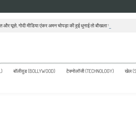
ात और घूसे, गोदी मीडिया एंकर अमन चोपड़ा की हुई धुनाई तो बौखला गया बीजेपी प्रवक
ws, Latest News in Hindi, Breaking
ve, पढ़ें देश और दुनिया की ताजा ख़बरें
L)
बॉलीवुड (BOLLYWOOD)
टेक्नोलॉजी (TECHNOLOGY)
खेल (