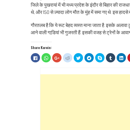
जिले के पुखरायां में भी मध्य प्रदेश के इंदौर से बिहार की राज
थे, और 150 से ज़्यादा लोग मौत के मुंह में समा गए थे. इस हादसे मे
गौरतलब है कि ये रूट बेहद व्‍यस्‍त माना जाता है. इसके अलावा ट
आने वाली गाडि़यां भी गुजरती हैं. इसकी वजह से ट्रेनों के आवा
Share Karein:
Click
Click
Click
Click
Click
Click
Share
Click
Clic
to
to
to
to
to
to
on
to
to
share
share
share
share
share
share
Skype
share
sha
on
on
on
on
on
on
(Opens
on
on
Facebook
WhatsApp
Google+
Reddit
Twitter
Telegram
in
Tumblr
Lin
(Opens
(Opens
(Opens
(Opens
(Opens
(Opens
new
(Opens
(Op
in
in
in
in
in
in
window)
in
in
new
new
new
new
new
new
new
ne
window)
window)
window)
window)
window)
window)
window)
win