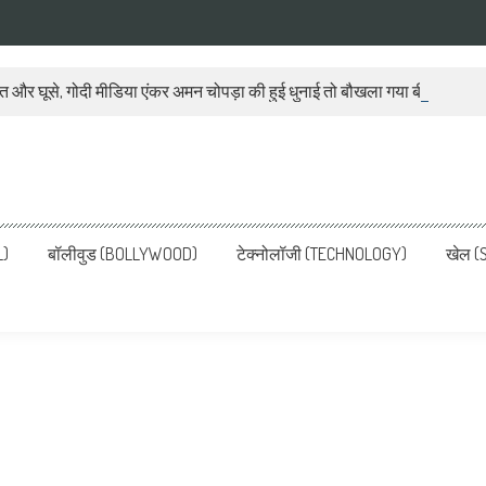
ात और घूसे, गोदी मीडिया एंकर अमन चोपड़ा की हुई धुनाई तो बौखला गया बीजेपी प्रवक
ws, Latest News in Hindi, Breaking
ve, पढ़ें देश और दुनिया की ताजा ख़बरें
L)
बॉलीवुड (BOLLYWOOD)
टेक्नोलॉजी (TECHNOLOGY)
खेल (