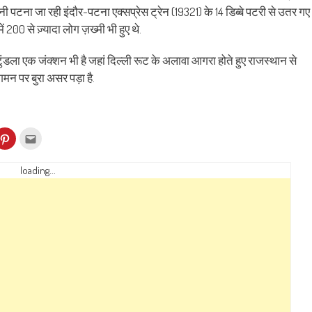
धानी पटना जा रही इंदौर-पटना एक्‍सप्रेस ट्रेन (19321) के 14 डिब्बे पटरी से उतर गए
ं 200 से ज़्यादा लोग ज़ख्मी भी हुए थे.
ुंडला एक जंक्‍शन भी है जहां दिल्‍ली रूट के अलावा आगरा होते हुए राजस्‍थान से
गमन पर बुरा असर पड़ा है.
k
Click
Click
to
to
re
share
email
on
this
kedIn
Pinterest
to
loading...
ens
(Opens
a
in
friend
w
new
(Opens
dow)
window)
in
new
window)