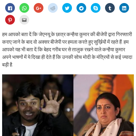
Click
Click
Click
Click
Click
Click
Share
Click
Click
to
to
to
to
to
to
on
to
to
share
share
share
share
share
share
Skype
share
shar
on
on
on
on
on
on
(Opens
on
on
Click
Click
Facebook
WhatsApp
Google+
Reddit
Twitter
Telegram
in
Tumblr
Linke
to
to
(Opens
(Opens
(Opens
(Opens
(Opens
(Opens
new
(Opens
(Ope
share
email
in
in
in
in
in
in
window)
in
in
on
this
new
new
new
new
new
new
new
new
Pinterest
to
हम आपको बता दें कि जेएनयू के छात्र कन्हैया कुमार की बीजेपी द्वारा गिरफ्तारी
window)
window)
window)
window)
window)
window)
window)
wind
(Opens
a
in
friend
कराए जाने के बाद वो अक्सर बीजेपी पर हमला करते हुए सुर्ख़ियों में रहते हैं. हम
new
(Opens
window)
in
आपको यह भी बता दें कि बेहद गरीब घर से तालुक रखने वाले कन्हैया कुमार
new
window)
अपने भाषणों में ये दिखा ही देते हैं कि उनकी सोच मोदी के मंत्रियों से कई ज्यादा
बड़ी है.