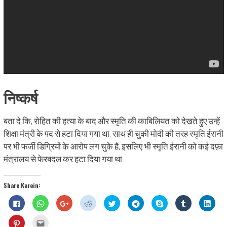
निष्कर्ष
बता दे कि, रोहित की हत्या के बाद और स्मृति की काबिलियत को देखते हुए उन्हें
शिक्षा मंत्री के पद से हटा दिया गया था. साथ ही चुकी मोदी की तरह स्मृति ईरानी
पर भी फर्जी डिग्रियों के आरोप लग चुके है, इसलिए भी स्मृति ईरानी को कई दफ़ा
मंत्रालय से फेरबदल कर हटा दिया गया था.
Share Karein:
Click
Click
Click
Click
Click
Click
Share
Click
Click
to
to
to
to
to
to
on
to
to
share
share
share
share
share
share
Skype
share
shar
on
on
on
on
on
on
(Opens
on
on
Click
Click
Facebook
WhatsApp
Google+
Reddit
Twitter
Telegram
in
Tumblr
Linke