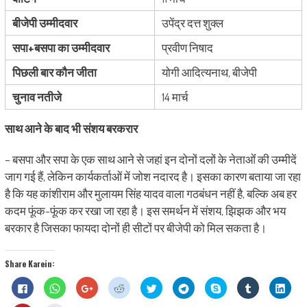
बीजेपी उम्मीदवार
उपेंद्र दत्त शुक्ल
सपा+बसपा का उम्मीदवार
प्रवीण निषाद
पिछली बार कौन जीता
योगी आदित्यनाथ, बीजेपी
चुनाव नतीजे
14 मार्च
साथ आने के बाद भी संशय बरकरार
– बसपा और सपा के एक साथ आने से जहां इन दोनों दलों के नेताओंं की उम्मीदें
जाग गई हैं, लेकिन कार्यकर्ताओं में जोश नदारद है। इसका कारण बताया जा रहा
है कि यह कांशीराम और मुलायम सिंह यादव वाला गठबंधन नहीं है, बल्कि अब हर
कदम फूंक-फूंक कर रखा जा रहा है। इस समर्थन में संशय, झिझक और भय
बरकार है जिसका फायदा दोनों ही सीटों पर बीजेपी को मिल सकता है।
Share Karein:
Click
Click
Click
Click
Click
Click
Share
Click
Click
to
to
to
to
to
to
on
to
to
share
share
share
share
share
share
Skype
share
shar