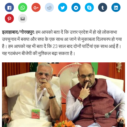
Click
Click
Click
Click
Click
Click
Share
Click
Click
to
to
to
to
to
to
on
to
to
share
share
share
share
share
share
Skype
share
shar
on
on
on
on
on
on
(Opens
on
on
Click
Click
Facebook
WhatsApp
Google+
Reddit
Twitter
Telegram
in
Tumblr
Linke
to
to
(Opens
(Opens
(Opens
(Opens
(Opens
(Opens
new
(Opens
(Ope
share
email
in
in
in
in
in
in
window)
in
in
on
this
new
new
new
new
new
new
new
new
Pinterest
to
इलाहाबाद/गोरखपुर:
हम आपको बता दें कि उत्तर प्रदेश में हो रहे लोकसभा
window)
window)
window)
window)
window)
window)
window)
wind
(Opens
a
in
friend
उपचुनाव में बसपा और सपा के एक साथ आ जाने से मुकाबला दिलचस्प हो गया
new
(Opens
window)
in
है। हम आपको यह भी बता दें कि 23 साल बाद दोनों पार्टियां एक साथ आई हैं।
new
window)
यह गठबंधन बीजेपी की मुश्किल बढ़ा सकता है।