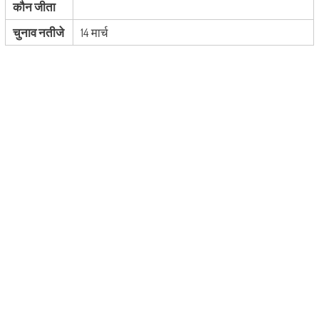
कौन जीता
चुनाव नतीजे
14 मार्च