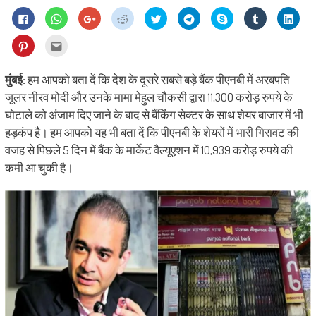
Click
Click
Click
Click
Click
Click
Share
Click
Click
to
to
to
to
to
to
on
to
to
share
share
share
share
share
share
Skype
share
shar
on
on
on
on
on
on
(Opens
on
on
Click
Click
Facebook
WhatsApp
Google+
Reddit
Twitter
Telegram
in
Tumblr
Linke
to
to
(Opens
(Opens
(Opens
(Opens
(Opens
(Opens
new
(Opens
(Ope
share
email
in
in
in
in
in
in
window)
in
in
on
this
new
new
new
new
new
new
new
new
Pinterest
to
मुंबई:
हम आपको बता दें कि देश के दूसरे सबसे बड़े बैंक पीएनबी में अरबपति
window)
window)
window)
window)
window)
window)
window)
wind
(Opens
a
in
friend
जूलर नीरव मोदी और उनके मामा मेहुल चौकसी द्वारा 11,300 करोड़ रुपये के
new
(Opens
window)
in
घोटाले को अंजाम दिए जाने के बाद से बैंकिंग सेक्टर के साथ शेयर बाजार में भी
new
window)
हड़कंप है। हम आपको यह भी बता दें कि पीएनबी के शेयरों में भारी गिरावट की
वजह से पिछले 5 दिन में बैंक के मार्केट वैल्यूएशन में 10,939 करोड़ रुपये की
कमी आ चुकी है।