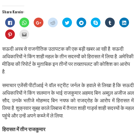
Share Karein:
Click
Click
Click
Click
Click
Click
Share
Click
Click
to
to
to
to
to
to
on
to
to
share
share
share
share
share
share
Skype
share
shar
on
on
on
on
on
on
(Opens
on
on
Click
Click
Facebook
WhatsApp
Google+
Reddit
Twitter
Telegram
in
Tumblr
Linke
to
to
(Opens
(Opens
(Opens
(Opens
(Opens
(Opens
new
(Opens
(Ope
share
email
in
in
in
in
in
in
window)
in
in
on
this
new
new
new
new
new
new
new
new
Pinterest
to
सऊदी अरब से राजनीतिक उठापटक की एक बड़ी खबर आ रही है. सऊदी
window)
window)
window)
window)
window)
window)
window)
wind
(Opens
a
in
friend
अधिकारियों ने किंग शाही महल के तीन सदस्यों को हिरासत में लिया है. अमेरिकी
new
(Opens
window)
in
मीडिया की रिपोर्ट के मुताबिक इन तीनों पर तख्तापलट की कोशिश का आरोप
new
window)
है.
समाचार एजेंसी पीटीआई ने वॉल स्ट्रीट जर्नल के हवाले से लिखा है कि सऊदी
अधिकारियों ने किंग सलमान के भाई राजकुमार अहमद बिन अब्दुल अजीज अल
सौद, उनके भतीजे मोहम्मद बिन नयफ को राजद्रोह के आरोप में हिरासत में
लिया है. शुक्रवार सुबह काले लिबास में तैनात शाही गार्ड्स शाही सदस्यों के महल
पहुंचे और उन्हें अपने कब्जे में ले लिया.
हिरासत में तीन राजकुमार