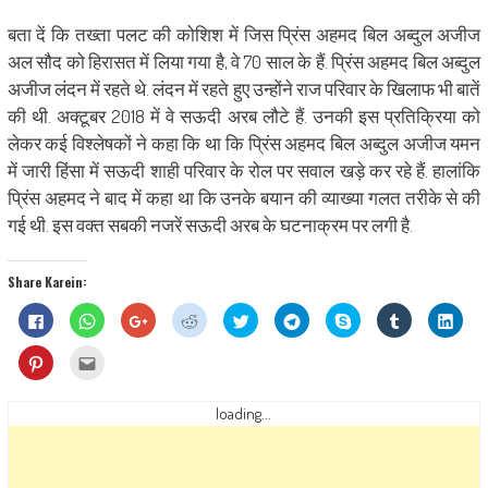
बता दें कि तख्ता पलट की कोशिश में जिस प्रिंस अहमद बिल अब्दुल अजीज
अल सौद को हिरासत में लिया गया है, वे 70 साल के हैं. प्रिंस अहमद बिल अब्दुल
अजीज लंदन में रहते थे. लंदन में रहते हुए उन्होंने राज परिवार के खिलाफ भी बातें
की थी. अक्टूबर 2018 में वे सऊदी अरब लौटे हैं. उनकी इस प्रतिक्रिया को
लेकर कई विश्लेषकों ने कहा कि था कि प्रिंस अहमद बिल अब्दुल अजीज यमन
में जारी हिंसा में सऊदी शाही परिवार के रोल पर सवाल खड़े कर रहे हैं. हालांकि
प्रिंस अहमद ने बाद में कहा था कि उनके बयान की व्याख्या गलत तरीके से की
गई थी. इस वक्त सबकी नजरें सऊदी अरब के घटनाक्रम पर लगी है.
Share Karein:
Click
Click
Click
Click
Click
Click
Share
Click
Click
to
to
to
to
to
to
on
to
to
share
share
share
share
share
share
Skype
share
shar
on
on
on
on
on
on
(Opens
on
on
Click
Click
Facebook
WhatsApp
Google+
Reddit
Twitter
Telegram
in
Tumblr
Linke
to
to
(Opens
(Opens
(Opens
(Opens
(Opens
(Opens
new
(Opens
(Ope
share
email
in
in
in
in
in
in
window)
in
in
on
this
new
new
new
new
new
new
new
new
Pinterest
to
loading...
window)
window)
window)
window)
window)
window)
window)
wind
(Opens
a
in
friend
new
(Opens
window)
in
new