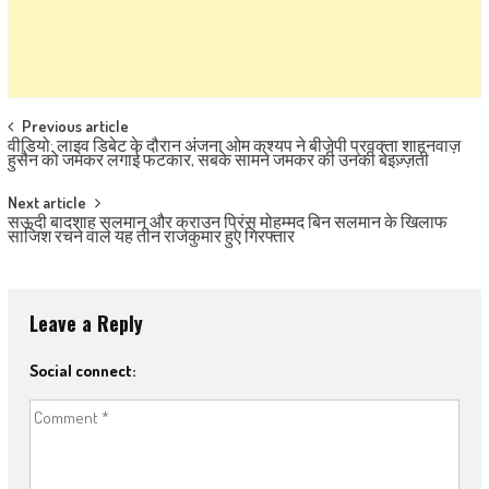
Post navigation
Previous article
वीडियो: लाइव डिबेट के दौरान अंजना ओम कश्यप ने बीजेपी प्रवक्ता शाहनवाज़
हुसैन को जमकर लगाई फटकार, सबके सामने जमकर की उनकी बेइज़्ज़ती
Next article
सऊदी बादशाह सलमान और क्राउन प्रिंस मोहम्मद बिन सलमान के खिलाफ
साजिश रचने वाले यह तीन राजकुमार हुए गिरफ्तार
Leave a Reply
Social connect: