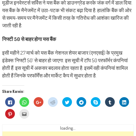
मूडीज इनवेस्टर्स सर्विस ने यस बैंक को डाउनग्रेड करके जंक वर्ग में डाल दिया.
यस बैंक के मैनेजमेंट में उठा-पटक भी संकट बढ़ा दिया है. हालांकि बैंक की ओर
से समय-समय पर मैनेजमेंट में किसी तरह के गतिरोध की आशंका खारिज की
जाती रही है.
निफ्टी 50 से बाहर होगा यस बैंक
इसी महीने 27 मार्च को यस बैंक नेशनल शेयर बाजार (एनएसई) के प्रमुख
इंडेक्‍स ‘निफ्टी 50’ से बाहर हो जाएगा. इस सूची में टॉप 50 परफॉर्मर कंपनियां
होती हैं. इस सूची में अकसर बदलाव होता रहता है. इसमें वही कंपनियां शामिल
होती हैं जिनके परफॉर्मेंस और मार्केट कैप में सुधार होता है.
Share Karein:
Click
Click
Click
Click
Click
Click
Share
Click
Click
to
to
to
to
to
to
on
to
to
share
share
share
share
share
share
Skype
share
shar
on
on
on
on
on
on
(Opens
on
on
Click
Click
Facebook
WhatsApp
Google+
Reddit
Twitter
Telegram
in
Tumblr
Linke
to
to
(Opens
(Opens
(Opens
(Opens
(Opens
(Opens
new
(Opens
(Ope
share
email
in
in
in
in
in
in
window)
in
in
on
this
new
new
new
new
new
new
new
new
Pinterest
to
loading...
window)
window)
window)
window)
window)
window)
window)
wind
(Opens
a
in
friend