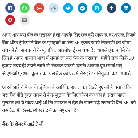
Click
Click
Click
Click
Click
Click
Share
Click
Click
to
to
to
to
to
to
on
to
to
share
share
share
share
share
share
Skype
share
shar
on
on
on
on
on
on
(Opens
on
on
Click
Click
Facebook
WhatsApp
Google+
Reddit
Twitter
Telegram
in
Tumblr
Linke
to
to
(Opens
(Opens
(Opens
(Opens
(Opens
(Opens
new
(Opens
(Ope
share
email
in
in
in
in
in
in
window)
in
in
on
this
new
new
new
new
new
new
new
new
Pinterest
to
अगर आप यस बैंक के ग्राहक हैं तो आपके लिए एक बुरी खबर है. दरअसल, रिजर्व
window)
window)
window)
window)
window)
window)
window)
wind
(Opens
a
in
friend
बैंक ऑफ इंडिया ने बैंक के ग्राहकों के लिए 50 हजार रुपये निकासी की सीमा
new
(Opens
window)
in
तय की है. जानकारी के मुताबिक आरबीआई का ये आदेश अगले एक महीने के
new
window)
लिए है. अगर आसान भाषा में समझें तो यस बैंक के ग्राहक 1 महीने तक सिर्फ 50
हजार रुपये ही अपने खाते से निकाल सकेंगे. इसके अलावा पूर्व एसबीआई
सीएफओ प्रशांत कुमार को यस बैंक का एडमिनिस्ट्रेटर नियुक्त किया गया है.
आरबीआई ने ये कार्रवाई बैंक की आर्थिक हालत को देखते हुए की है. बता दें कि
यस बैंक बीते कुछ समय से फंड जुटाने के लिए संघर्ष कर रहा है. इससे पहले
गुरुवार को ये खबर आई थी कि सरकार ने देश के सबसे बड़े सरकारी बैंक SBI को
यस बैंक में हिस्‍सेदारी खरीदने के लिए कहा है.
बैंक के शेयर में आई तेजी