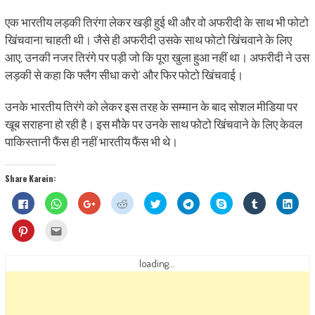
एक भारतीय लड़की तिरंगा लेकर खड़ी हुई थी और वो अफरीदी के साथ भी फोटो
खिंचवाना चाहती थी। जैसे ही अफरीदी उसके साथ फोटो खिंचवाने के लिए
आए, उनकी नजर तिरंगे पर पड़ी जो कि पूरा खुला हुआ नहीं था। अफरीदी ने उस
लड़की से कहा कि फ्लैग सीधा करो’ और फिर फोटो खिंचवाई।
उनके भारतीय तिरंगे को लेकर इस तरह के सम्मान के बाद सोशल मीडिया पर
खूब सराहना हो रही है। इस मौके पर उनके साथ फोटो खिंचवाने के लिए केवल
पाकिस्तानी फैंस ही नहीं भारतीय फैंस भी थे।
Share Karein:
Click
Click
Click
Click
Click
Click
Share
Click
Click
to
to
to
to
to
to
on
to
to
share
share
share
share
share
share
Skype
share
shar
on
on
on
on
on
on
(Opens
on
on
Click
Click
Facebook
WhatsApp
Google+
Reddit
Twitter
Telegram
in
Tumblr
Linke
to
to
(Opens
(Opens
(Opens
(Opens
(Opens
(Opens
new
(Opens
(Ope
share
email
in
in
in
in
in
in
window)
in
in
on
this
new
new
new
new
new
new
new
new
Pinterest
to
loading...
window)
window)
window)
window)
window)
window)
window)
wind
(Opens
a
in
friend
new
(Opens
window)
in
new
window)