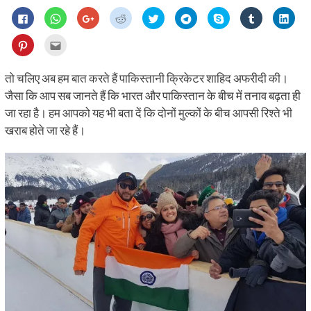
Click
Click
Click
Click
Click
Click
Share
Click
Click
to
to
to
to
to
to
on
to
to
share
share
share
share
share
share
Skype
share
shar
on
on
on
on
on
on
(Opens
on
on
Click
Click
Facebook
WhatsApp
Google+
Reddit
Twitter
Telegram
in
Tumblr
Linke
to
to
(Opens
(Opens
(Opens
(Opens
(Opens
(Opens
new
(Opens
(Ope
share
email
in
in
in
in
in
in
window)
in
in
on
this
new
new
new
new
new
new
new
new
Pinterest
to
तो चलिए अब हम बात करते हैं पाकिस्तानी क्रिकेटर शाहिद अफरीदी की।
window)
window)
window)
window)
window)
window)
window)
wind
(Opens
a
in
friend
जैसा कि आप सब जानते हैं कि भारत और पाकिस्तान के बीच में तनाव बढ़ता ही
new
(Opens
window)
in
जा रहा है। हम आपको यह भी बता दें कि दोनों मुल्कों के बीच आपसी रिश्ते भी
new
window)
खराब होते जा रहे हैं।