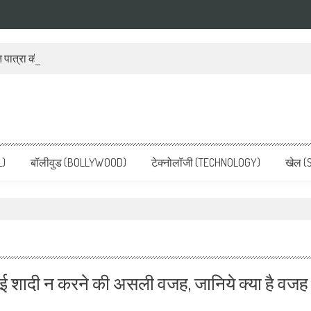
 पात्रा की हुई भयंकर बेइज्जती, बीच डिबेट में पात्रा ने शोएब और रहमानी से हाथ जो
ws, Latest News in Hindi, Breaking
ve, पढ़ें देश और दुनिया की ताजा ख़बरें
L)
बॉलीवुड (BOLLYWOOD)
टेक्नोलॉजी (TECHNOLOGY)
खेल (
ई शादी न करने की असली वजह, जानिये क्या है वजह