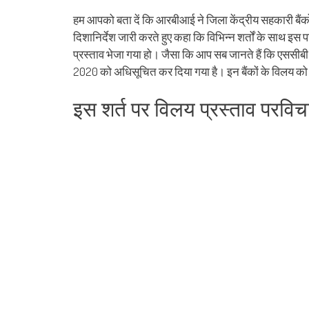
share
share
share
share
share
share
Skype
share
sha
on
on
on
on
on
on
(Opens
on
on
Facebook
WhatsApp
Google+
Reddit
Twitter
Telegram
in
Tumblr
Lin
हम आपको बता दें कि आरबीआई ने जिला केंद्रीय सहकारी बैंको
(Opens
(Opens
(Opens
(Opens
(Opens
(Opens
new
(Opens
(Op
in
in
in
in
in
in
window)
in
in
दिशानिर्देश जारी करते हुए कहा कि विभिन्न शर्तों के साथ इस प
new
new
new
new
new
new
new
ne
window)
window)
window)
window)
window)
window)
window)
win
प्रस्ताव भेजा गया हो। जैसा कि आप सब जानते हैं कि एससीब
2020 को अधिसूचित कर दिया गया है। इन बैंकों के विलय को भार
इस शर्त पर विलय प्रस्ताव परव