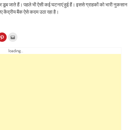
र डूब जाते हैं। पहले भी ऐसी कई घटनाएं हुई हैं। इससे ग्राहकों को भारी नुकसान
ए केंद्रीय बैंक ऐसे कदम उठा रहा है।
k
Click
Click
to
to
re
share
email
on
this
kedIn
Pinterest
to
loading...
ens
(Opens
a
in
friend
w
new
(Opens
dow)
window)
in
new
window)