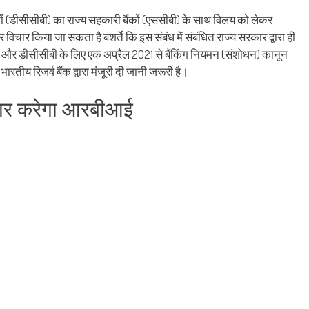
re
share
email
on
this
kedIn
Pinterest
to
ं (डीसीसीबी) का राज्य सहकारी बैंकों (एससीबी) के साथ विलय को लेकर
ens
(Opens
a
in
friend
र विचार किया जा सकता है बशर्ते कि इस संबंध में संबंधित राज्य सरकार द्वारा ही
w
new
(Opens
dow)
window)
in
ी और डीसीसीबी के लिए एक अप्रैल 2021 से बैंकिंग नियमन (संशोधन) कानून
new
window)
तीय रिजर्व बैंक द्वारा मंजूरी दी जानी जरूरी है।
िचार करेगा आरबीआई