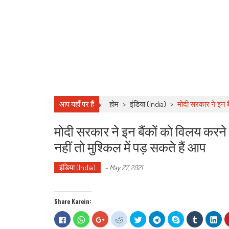
आप यहाँ पर हैं
होम
>
इंडिया (India)
>
मोदी सरकार ने इन बै
मोदी सरकार ने इन बैंकों को विलय करने
नहीं तो मुश्किल में पड़ सकते हैं आप
इंडिया (India)
-
May 27, 2021
Share Karein:
Click
Click
Click
Click
Click
Click
Share
Click
Clic
to
to
to
to
to
to
on
to
to