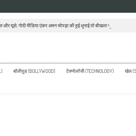
ात और घूसे, गोदी मीडिया एंकर अमन चोपड़ा की हुई धुनाई तो बौखला गया बीजेपी प्रवक
ws, Latest News in Hindi, Breaking
ve, पढ़ें देश और दुनिया की ताजा ख़बरें
L)
बॉलीवुड (BOLLYWOOD)
टेक्नोलॉजी (TECHNOLOGY)
खेल (