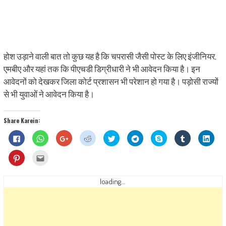
होश उड़ाने वाली बात तो कुछ यह है कि चपरासी जैसी पोस्ट के लिए इंजीनियर,
एमबीए और यहां तक कि पीएचडी डिग्रीधारी ने भी आवेदन किया है। इन
आवेदनों को देखकर जिला कोर्ट प्रशासन भी परेशान हो गया है। पड़ोसी राज्यों
से भी युवाओं ने आवेदन किया है।
Share Karein:
Click
Click
Click
Click
Click
Click
Share
Click
Click
to
to
to
to
to
to
on
to
to
share
share
share
share
share
share
Skype
share
shar
on
on
on
on
on
on
(Opens
on
on
Click
Click
Facebook
WhatsApp
Google+
Reddit
Twitter
Telegram
in
Tumblr
Linke
to
to
(Opens
(Opens
(Opens
(Opens
(Opens
(Opens
new
(Opens
(Ope
share
email
in
in
in
in
in
in
window)
in
in
on
this
new
new
new
new
new
new
new
new
Pinterest
to
loading...
window)
window)
window)
window)
window)
window)
window)
wind
(Opens
a
in
friend
new
(Opens
window)
in
new
window)