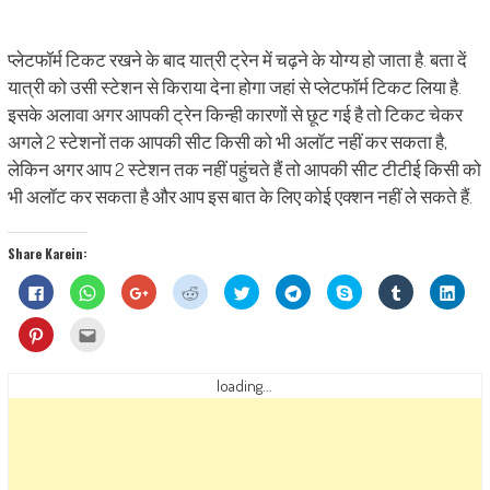
प्लेटफॉर्म टिकट रखने के बाद यात्री ट्रेन में चढ़ने के योग्य हो जाता है. बता दें
यात्री को उसी स्टेशन से किराया देना होगा जहां से प्लेटफॉर्म टिकट लिया है.
इसके अलावा अगर आपकी ट्रेन किन्ही कारणों से छूट गई है तो टिकट चेकर
अगले 2 स्टेशनों तक आपकी सीट किसी को भी अलॉट नहीं कर सकता है,
लेकिन अगर आप 2 स्टेशन तक नहीं पहुंचते हैं तो आपकी सीट टीटीई किसी को
भी अलॉट कर सकता है और आप इस बात के लिए कोई एक्शन नहीं ले सकते हैं.
Share Karein:
Click
Click
Click
Click
Click
Click
Share
Click
Click
to
to
to
to
to
to
on
to
to
share
share
share
share
share
share
Skype
share
shar
on
on
on
on
on
on
(Opens
on
on
Click
Click
Facebook
WhatsApp
Google+
Reddit
Twitter
Telegram
in
Tumblr
Linke
to
to
(Opens
(Opens
(Opens
(Opens
(Opens
(Opens
new
(Opens
(Ope
share
email
in
in
in
in
in
in
window)
in
in
on
this
new
new
new
new
new
new
new
new
Pinterest
to
loading...
window)
window)
window)
window)
window)
window)
window)
wind
(Opens
a
in
friend
new
(Opens
window)
in
new
window)