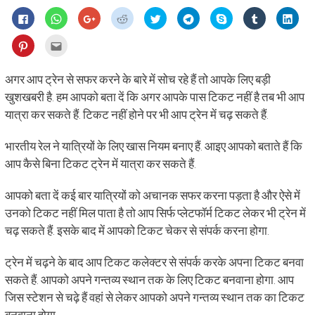
Click
Click
Click
Click
Click
Click
Share
Click
Click
to
to
to
to
to
to
on
to
to
share
share
share
share
share
share
Skype
share
shar
on
on
on
on
on
on
(Opens
on
on
Click
Click
Facebook
WhatsApp
Google+
Reddit
Twitter
Telegram
in
Tumblr
Linke
to
to
(Opens
(Opens
(Opens
(Opens
(Opens
(Opens
new
(Opens
(Ope
share
email
in
in
in
in
in
in
window)
in
in
on
this
new
new
new
new
new
new
new
new
Pinterest
to
अगर आप ट्रेन से सफर करने के बारे में सोच रहे हैं तो आपके लिए बड़ी
window)
window)
window)
window)
window)
window)
window)
wind
(Opens
a
in
friend
खुशखबरी है. हम आपको बता दें कि अगर आपके पास टिकट नहीं है तब भी आप
new
(Opens
window)
in
यात्रा कर सकते हैं. टिकट नहीं होने पर भी आप ट्रेन में चढ़ सकते हैं.
new
window)
भारतीय रेल ने यात्रियों के लिए खास नियम बनाए हैं. आइए आपको बताते हैं कि
आप कैसे बिना टिकट ट्रेन में यात्रा कर सकते हैं.
आपको बता दें कई बार यात्रियों को अचानक सफर करना पड़ता है और ऐसे में
उनको टिकट नहीं मिल पाता है तो आप सिर्फ प्लेटफॉर्म टिकट लेकर भी ट्रेन में
चढ़ सकते हैं. इसके बाद में आपको टिकट चेकर से संपर्क करना होगा.
ट्रेन में चढ़ने के बाद आप टिकट कलेक्टर से संपर्क करके अपना टिकट बनवा
सकते हैं. आपको अपने गन्तव्य स्थान तक के लिए टिकट बनवाना होगा. आप
जिस स्टेशन से चढ़े हैं वहां से लेकर आपको अपने गन्तव्य स्थान तक का टिकट
बनवाना होगा.