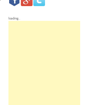
े
loading...