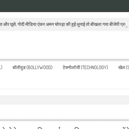
ात और घूसे, गोदी मीडिया एंकर अमन चोपड़ा की हुई धुनाई तो बौखला गया बीजेपी प्रवक
ws, Latest News in Hindi, Breaking
ve, पढ़ें देश और दुनिया की ताजा ख़बरें
L)
बॉलीवुड (BOLLYWOOD)
टेक्नोलॉजी (TECHNOLOGY)
खेल (