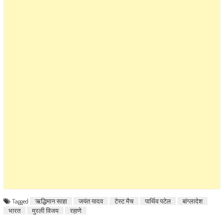
Tagged
ऋद्धिमान साहा
जयंत यादव
टेस्ट मैच
पार्थिव पटेल
बांग्लादेश
भारत
मुरली विजय
रहाणे